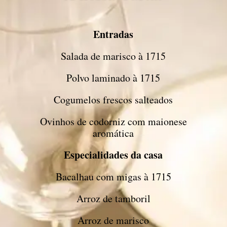
Entradas
Salada de marisco à 1715
Polvo laminado à 1715
Cogumelos frescos salteados
Ovinhos de codorniz com maionese
aromática
Especialidades da casa
Bacalhau com migas à 1715
Arroz de tamboril
Arroz de marisco