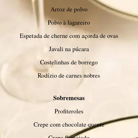
Arroz de polvo
Polvo à lagareiro
Espetada de cherne com açorda de ovas
Javali na púcara
Costelinhas de borrego
Rodízio de carnes nobres
Sobremesas
Profiteroles
Crepe com chocolate quente
Crepe flamejado