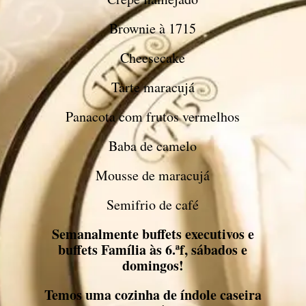
Brownie à 1715
Cheesecake
Tarte maracujá
Panacota com frutos vermelhos
Baba de camelo
Mousse de maracujá
Semifrio de café
Semanalmente buffets executivos e
buffets Família às 6.ªf, sábados e
domingos!
Temos uma cozinha de índole caseira