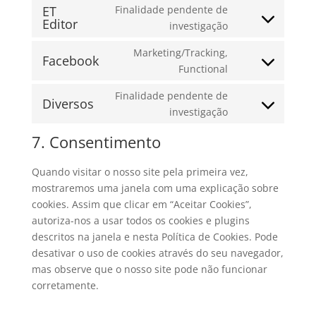
to
ET
Finalidade pendente de
Editor
service
Consent
investigação
wordpress
to
Marketing/Tracking,
service
Facebook
Consent
Functional
et-
to
editor
Finalidade pendente de
service
Diversos
Consent
investigação
facebook
to
7. Consentimento
service
diversos
Quando visitar o nosso site pela primeira vez,
mostraremos uma janela com uma explicação sobre
cookies. Assim que clicar em “Aceitar Cookies”,
autoriza-nos a usar todos os cookies e plugins
descritos na janela e nesta Política de Cookies. Pode
desativar o uso de cookies através do seu navegador,
mas observe que o nosso site pode não funcionar
corretamente.